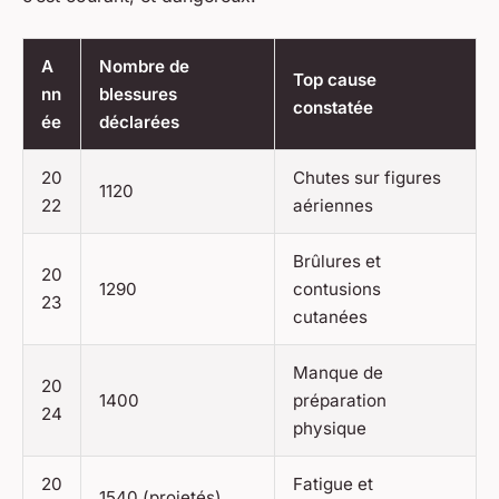
A
Nombre de
Top cause
nn
blessures
constatée
ée
déclarées
20
Chutes sur figures
1120
22
aériennes
Brûlures et
20
1290
contusions
23
cutanées
Manque de
20
1400
préparation
24
physique
20
Fatigue et
1540 (projetés)