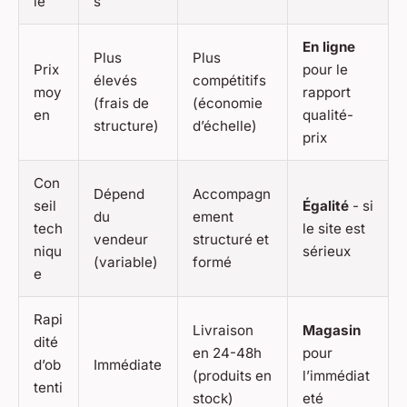
le
s
En ligne
Plus
Plus
Prix
pour le
élevés
compétitifs
moy
rapport
(frais de
(économie
en
qualité-
structure)
d’échelle)
prix
Con
Dépend
Accompagn
seil
Égalité
- si
du
ement
tech
le site est
vendeur
structuré et
niqu
sérieux
(variable)
formé
e
Rapi
Livraison
Magasin
dité
en 24-48h
pour
d’ob
Immédiate
(produits en
l’immédiat
tenti
stock)
eté