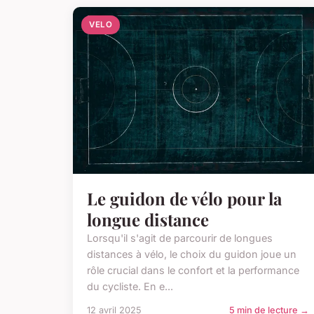
VELO
Le guidon de vélo pour la
longue distance
Lorsqu'il s'agit de parcourir de longues
distances à vélo, le choix du guidon joue un
rôle crucial dans le confort et la performance
du cycliste. En e...
12 avril 2025
5 min de lecture →