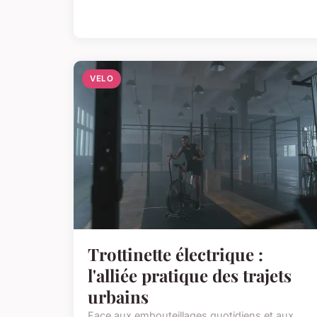
VELO
Trottinette électrique :
l'alliée pratique des trajets
urbains
Face aux embouteillages quotidiens et aux