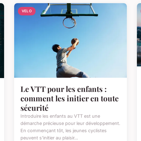
VELO
Le VTT pour les enfants :
comment les initier en toute
sécurité
Introduire les enfants au VTT est une
démarche précieuse pour leur développement.
En commençant tôt, les jeunes cyclistes
peuvent s'initier au plaisir...