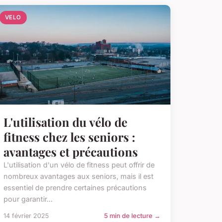
VELO
L'utilisation du vélo de
fitness chez les seniors :
avantages et précautions
L'utilisation d'un vélo de fitness peut offrir de
nombreux avantages aux seniors, mais il est
essentiel de prendre certaines précautions
pour garantir...
14 février 2025
5 min de lecture →