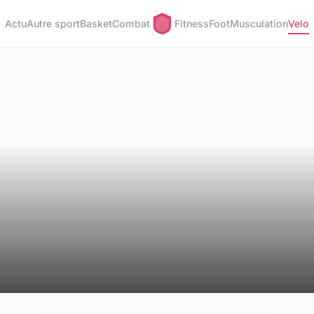
Actu
Autre sport
Basket
Combat
Fitness
Foot
Musculation
Velo